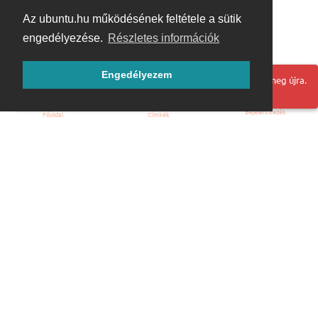
Az ubuntu.hu működésének feltétele a sütik
engedélyezése.
Részletes információk
Engedélyezem
Hoppá! Valami hiba történt. Frissítse az oldalt és próbálja meg újra.
Bejelentkezés
Főoldal
Címkék
Kezdőoldal
Blog
ÁSZF
Szabályzat
Kapcsolat
ubuntu.hu :: Magyar Ubuntu Közösség
© 2007 – 2026