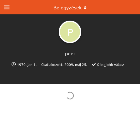
Bejegyzések
P
peer
1970. jan 1.
Csatlakozott:
2009. máj 25.
0
legjobb válasz