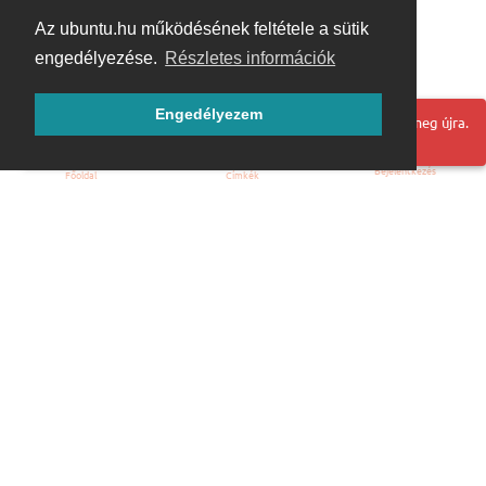
Az ubuntu.hu működésének feltétele a sütik
engedélyezése.
Részletes információk
Engedélyezem
Hoppá! Valami hiba történt. Frissítse az oldalt és próbálja meg újra.
Bejelentkezés
Főoldal
Címkék
Kezdőoldal
Blog
ÁSZF
Szabályzat
Kapcsolat
ubuntu.hu :: Magyar Ubuntu Közösség
© 2007 – 2026