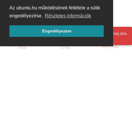
Az ubuntu.hu működésének feltétele a sütik
engedélyezése.
Részletes információk
Engedélyezem
Hoppá! Valami hiba történt. Frissítse az oldalt és próbálja meg újra.
Bejelentkezés
Főoldal
Címkék
Kezdőoldal
Blog
ÁSZF
Szabályzat
Kapcsolat
ubuntu.hu :: Magyar Ubuntu Közösség
© 2007 – 2026