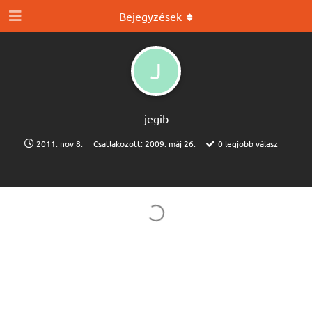
Bejegyzések
J
jegib
2011. nov 8.
Csatlakozott:
2009. máj 26.
0
legjobb válasz