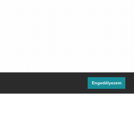
Engedélyezem
i csatornáink:
[M]
IRC
rtalma, ahol másként nem jelezzük,
ommons Nevezd meg! – Így add tovább!
licenc