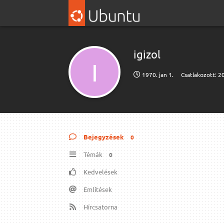
igizol
I
1970. jan 1.
Csatlakozott:
20
Bejegyzések
0
Témák
0
Kedvelések
Említések
Hírcsatorna