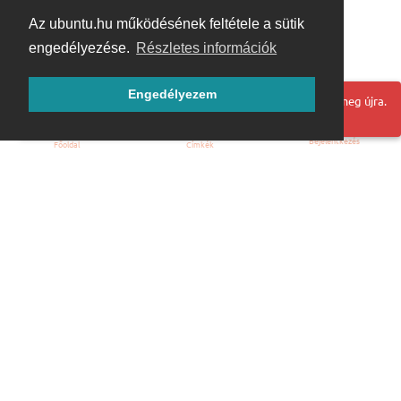
Az ubuntu.hu működésének feltétele a sütik
engedélyezése.
Részletes információk
Engedélyezem
Hoppá! Valami hiba történt. Frissítse az oldalt és próbálja meg újra.
Bejelentkezés
Főoldal
Címkék
Kezdőoldal
Blog
ÁSZF
Szabályzat
Kapcsolat
ubuntu.hu :: Magyar Ubuntu Közösség
© 2007 – 2026