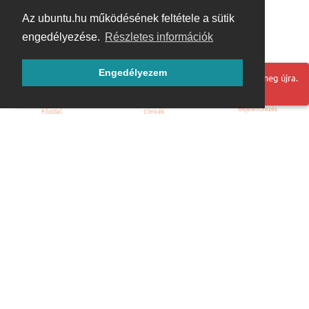
Az ubuntu.hu működésének feltétele a sütik
engedélyezése.
Részletes információk
Engedélyezem
Hoppá! Valami hiba történt. Frissítse az oldalt és próbálja meg újra.
Bejelentkezés
Főoldal
Címkék
Kezdőoldal
Blog
ÁSZF
Szabályzat
Kapcsolat
ubuntu.hu :: Magyar Ubuntu Közösség
© 2007 – 2026