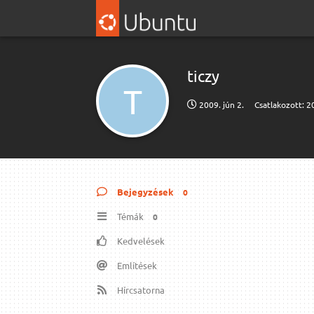
ticzy
T
2009. jún 2.
Csatlakozott:
2
Bejegyzések
0
Témák
0
Kedvelések
Említések
Hírcsatorna