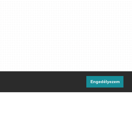
Engedélyezem
i csatornáink:
[M]
IRC
rtalma, ahol másként nem jelezzük,
ommons Nevezd meg! – Így add tovább!
licenc