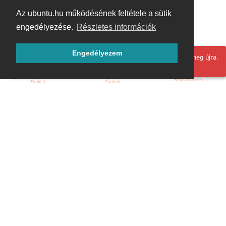
Az ubuntu.hu működésének feltétele a sütik
engedélyezése.
Részletes információk
Engedélyezem
Hoppá! Valami hiba történt. Frissítse az oldalt és próbálja meg újra.
Bejelentkezés
Főoldal
Címkék
Kezdőoldal
Blog
ÁSZF
Szabályzat
Kapcsolat
ubuntu.hu :: Magyar Ubuntu Közösség
© 2007 – 2026