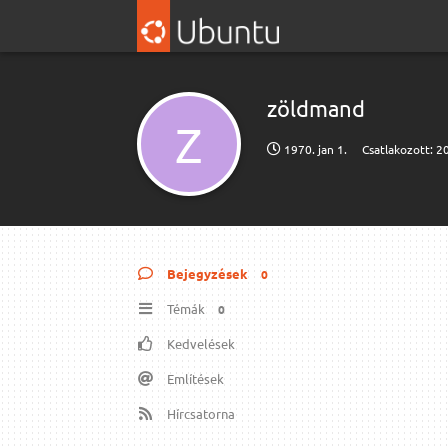
zöldmand
Z
1970. jan 1.
Csatlakozott:
20
Bejegyzések
0
Témák
0
Kedvelések
Említések
Hírcsatorna