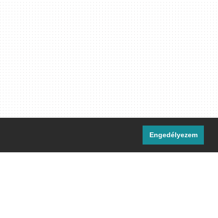
Engedélyezem
i csatornáink:
[M]
IRC
rtalma, ahol másként nem jelezzük,
ommons Nevezd meg! – Így add tovább!
licenc