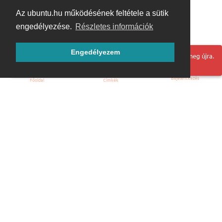
Az ubuntu.hu működésének feltétele a sütik
engedélyezése.
Részletes információk
Engedélyezem
Hoppá! Valami hiba történt. Frissítse az oldalt és próbálja meg újra.
Bejelentkezés
Főoldal
Címkék
Kezdőoldal
Blog
ÁSZF
Szabályzat
Kapcsolat
ubuntu.hu :: Magyar Ubuntu Közösség
© 2007 – 2026