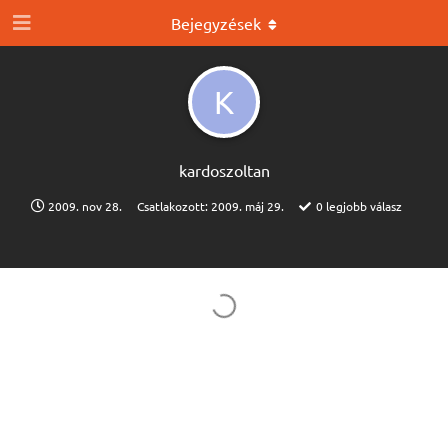
Bejegyzések
K
kardoszoltan
2009. nov 28.
Csatlakozott:
2009. máj 29.
0
legjobb válasz