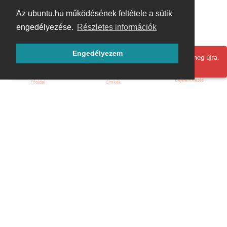
Az ubuntu.hu működésének feltétele a sütik
engedélyezése.
Részletes információk
Engedélyezem
Hoppá! Valami hiba történt. Frissítse az oldalt és próbálja meg újra.
Bejelentkezés
Főoldal
Címkék
Kezdőoldal
Blog
ÁSZF
Szabályzat
Kapcsolat
ubuntu.hu :: Magyar Ubuntu Közösség
© 2007 – 2026