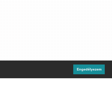
Engedélyezem
i csatornáink:
[M]
IRC
rtalma, ahol másként nem jelezzük,
ommons Nevezd meg! – Így add tovább!
licenc