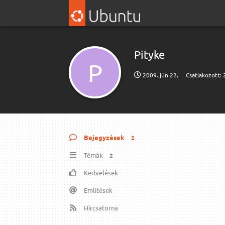
Pityke
P
2009. jún 22.
Csatlakozott:
Bejegyzések
2
Témák
2
Kedvelések
Említések
Hírcsatorna