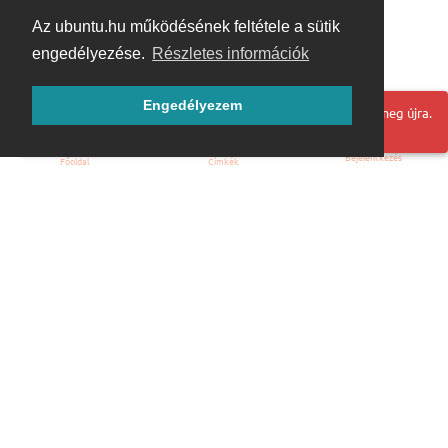
Az ubuntu.hu működésének feltétele a sütik
engedélyezése.
Részletes információk
Engedélyezem
Hoppá! Valami hiba történt. Frissítse az oldalt és próbálja meg újra.
Bejelentkezés
Főoldal
Címkék
Kezdőoldal
Blog
ÁSZF
Szabályzat
Kapcsolat
ubuntu.hu :: Magyar Ubuntu Közösség
© 2007 – 2026