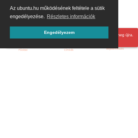
Az ubuntu.hu működésének feltétele a sütik
engedélyezése.
Részletes információk
Engedélyezem
Hoppá! Valami hiba történt. Frissítse az oldalt és próbálja meg újra.
Bejelentkezés
Főoldal
Címkék
Kezdőoldal
Blog
ÁSZF
Szabályzat
Kapcsolat
ubuntu.hu :: Magyar Ubuntu Közösség
© 2007 – 2026