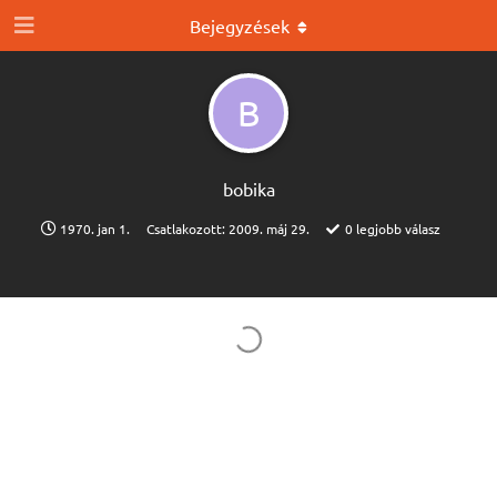
Bejegyzések
B
bobika
1970. jan 1.
Csatlakozott:
2009. máj 29.
0
legjobb válasz