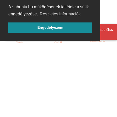
Az ubuntu.hu működésének feltétele a sütik
engedélyezése.
Részletes információk
Engedélyezem
Hoppá! Valami hiba történt. Frissítse az oldalt és próbálja meg újra.
Bejelentkezés
Főoldal
Címkék
Kezdőoldal
Blog
ÁSZF
Szabályzat
Kapcsolat
ubuntu.hu :: Magyar Ubuntu Közösség
© 2007 – 2026