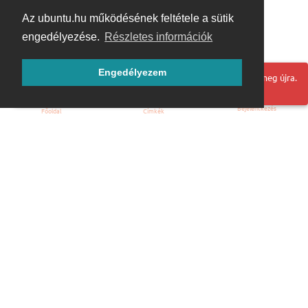
Az ubuntu.hu működésének feltétele a sütik
engedélyezése.
Részletes információk
Engedélyezem
Hoppá! Valami hiba történt. Frissítse az oldalt és próbálja meg újra.
Bejelentkezés
Főoldal
Címkék
Kezdőoldal
Blog
ÁSZF
Szabályzat
Kapcsolat
ubuntu.hu :: Magyar Ubuntu Közösség
© 2007 – 2026