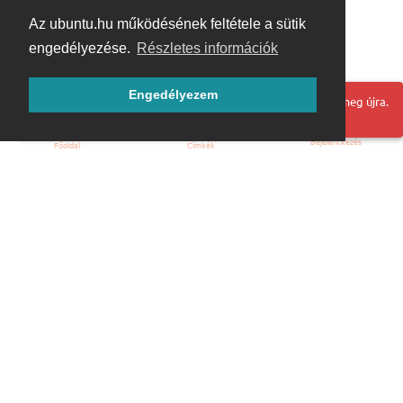
Az ubuntu.hu működésének feltétele a sütik
engedélyezése.
Részletes információk
Engedélyezem
Hoppá! Valami hiba történt. Frissítse az oldalt és próbálja meg újra.
Bejelentkezés
Főoldal
Címkék
Kezdőoldal
Blog
ÁSZF
Szabályzat
Kapcsolat
ubuntu.hu :: Magyar Ubuntu Közösség
© 2007 – 2026