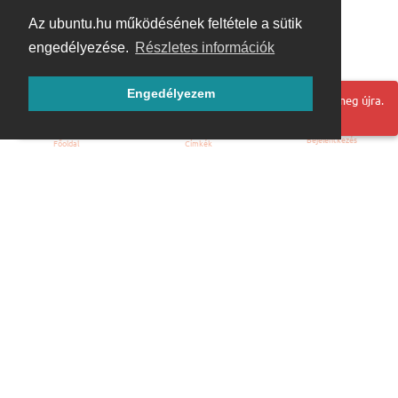
Az ubuntu.hu működésének feltétele a sütik
engedélyezése.
Részletes információk
Engedélyezem
Hoppá! Valami hiba történt. Frissítse az oldalt és próbálja meg újra.
Bejelentkezés
Főoldal
Címkék
Kezdőoldal
Blog
ÁSZF
Szabályzat
Kapcsolat
ubuntu.hu :: Magyar Ubuntu Közösség
© 2007 – 2026