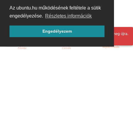
Az ubuntu.hu működésének feltétele a sütik
engedélyezése.
Részletes információk
Engedélyezem
Hoppá! Valami hiba történt. Frissítse az oldalt és próbálja meg újra.
Bejelentkezés
Főoldal
Címkék
Kezdőoldal
Blog
ÁSZF
Szabályzat
Kapcsolat
ubuntu.hu :: Magyar Ubuntu Közösség
© 2007 – 2026