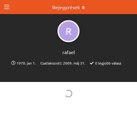
Bejegyzések
R
rafael
1970. jan 1.
Csatlakozott:
2009. máj 31.
0
legjobb válasz