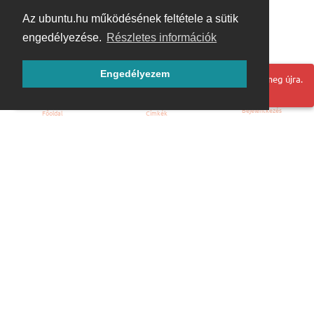
Az ubuntu.hu működésének feltétele a sütik
engedélyezése.
Részletes információk
Engedélyezem
Hoppá! Valami hiba történt. Frissítse az oldalt és próbálja meg újra.
Bejelentkezés
Főoldal
Címkék
Kezdőoldal
Blog
ÁSZF
Szabályzat
Kapcsolat
ubuntu.hu :: Magyar Ubuntu Közösség
© 2007 – 2026