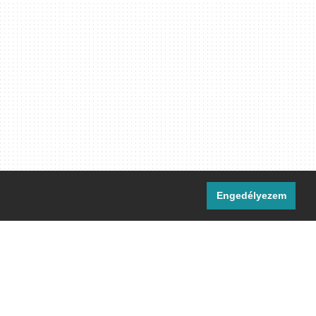
Engedélyezem
i csatornáink:
[M]
IRC
rtalma, ahol másként nem jelezzük,
ommons Nevezd meg! – Így add tovább!
licenc