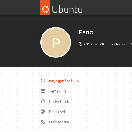
Pano
P
2013. okt 20.
Csatlakozott:
Bejegyzések
5
Témák
1
Kedvelések
Említések
Hírcsatorna