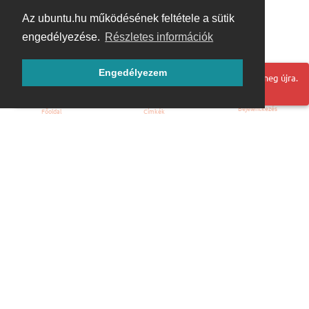
Az ubuntu.hu működésének feltétele a sütik
engedélyezése.
Részletes információk
Engedélyezem
Hoppá! Valami hiba történt. Frissítse az oldalt és próbálja meg újra.
Bejelentkezés
Főoldal
Címkék
Kezdőoldal
Blog
ÁSZF
Szabályzat
Kapcsolat
ubuntu.hu :: Magyar Ubuntu Közösség
© 2007 – 2026