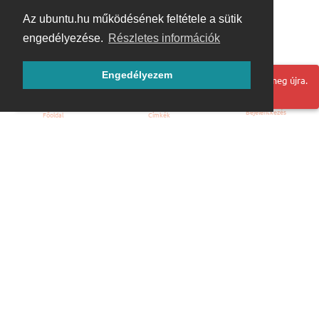
Az ubuntu.hu működésének feltétele a sütik
engedélyezése.
Részletes információk
Engedélyezem
Hoppá! Valami hiba történt. Frissítse az oldalt és próbálja meg újra.
Bejelentkezés
Főoldal
Címkék
Kezdőoldal
Blog
ÁSZF
Szabályzat
Kapcsolat
ubuntu.hu :: Magyar Ubuntu Közösség
© 2007 – 2026