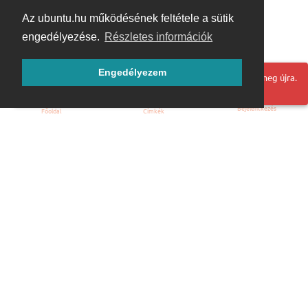
Az ubuntu.hu működésének feltétele a sütik
engedélyezése.
Részletes információk
Engedélyezem
Hoppá! Valami hiba történt. Frissítse az oldalt és próbálja meg újra.
Bejelentkezés
Főoldal
Címkék
Kezdőoldal
Blog
ÁSZF
Szabályzat
Kapcsolat
ubuntu.hu :: Magyar Ubuntu Közösség
© 2007 – 2026