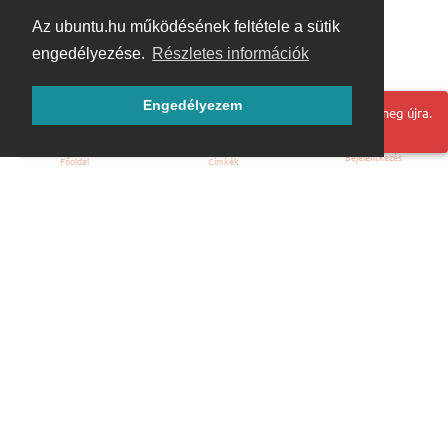
Az ubuntu.hu működésének feltétele a sütik
engedélyezése.
Részletes információk
Engedélyezem
Hoppá! Valami hiba történt. Frissítse az oldalt és próbálja meg újra.
Bejelentkezés
Főoldal
Címkék
Kezdőoldal
Blog
ÁSZF
Szabályzat
Kapcsolat
ubuntu.hu :: Magyar Ubuntu Közösség
© 2007 – 2026