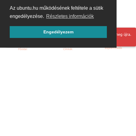
Az ubuntu.hu működésének feltétele a sütik
engedélyezése.
Részletes információk
Engedélyezem
Hoppá! Valami hiba történt. Frissítse az oldalt és próbálja meg újra.
Bejelentkezés
Főoldal
Címkék
Kezdőoldal
Blog
ÁSZF
Szabályzat
Kapcsolat
ubuntu.hu :: Magyar Ubuntu Közösség
© 2007 – 2026