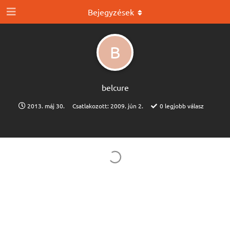
Bejegyzések
B
belcure
2013. máj 30.
Csatlakozott:
2009. jún 2.
0
legjobb válasz