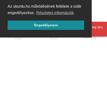
Az ubuntu.hu működésének feltétele a sütik
engedélyezése.
Részletes információk
Engedélyezem
Hoppá! Valami hiba történt. Frissítse az oldalt és próbálja meg újra.
Bejelentkezés
Főoldal
Címkék
Kezdőoldal
Blog
ÁSZF
Szabályzat
Kapcsolat
ubuntu.hu :: Magyar Ubuntu Közösség
© 2007 – 2026