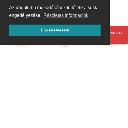
Az ubuntu.hu működésének feltétele a sütik
engedélyezése.
Részletes információk
Engedélyezem
Hoppá! Valami hiba történt. Frissítse az oldalt és próbálja meg újra.
Bejelentkezés
Főoldal
Címkék
Kezdőoldal
Blog
ÁSZF
Szabályzat
Kapcsolat
ubuntu.hu :: Magyar Ubuntu Közösség
© 2007 – 2026