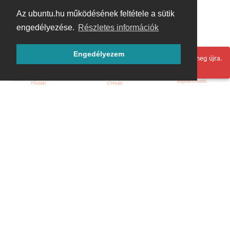
Az ubuntu.hu működésének feltétele a sütik
engedélyezése.
Részletes információk
Engedélyezem
Hoppá! Valami hiba történt. Frissítse az oldalt és próbálja meg újra.
Bejelentkezés
Főoldal
Címkék
Kezdőoldal
Blog
ÁSZF
Szabályzat
Kapcsolat
ubuntu.hu :: Magyar Ubuntu Közösség
© 2007 – 2026