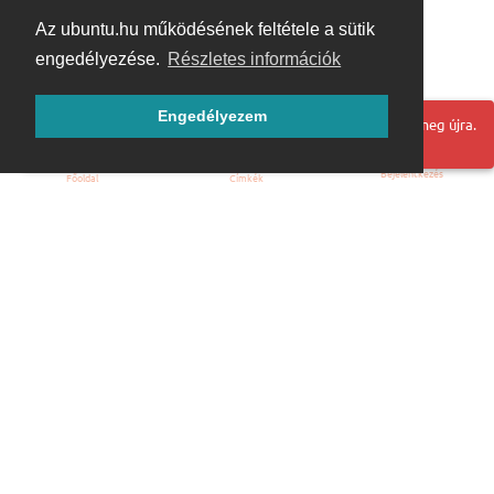
Az ubuntu.hu működésének feltétele a sütik
engedélyezése.
Részletes információk
Engedélyezem
Hoppá! Valami hiba történt. Frissítse az oldalt és próbálja meg újra.
Bejelentkezés
Főoldal
Címkék
Kezdőoldal
Blog
ÁSZF
Szabályzat
Kapcsolat
ubuntu.hu :: Magyar Ubuntu Közösség
© 2007 – 2026