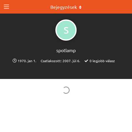
Bejegyzések
S
spotlamp
1970. jan 1.
Csatlakozott:
2007. júl 6.
0
legjobb válasz