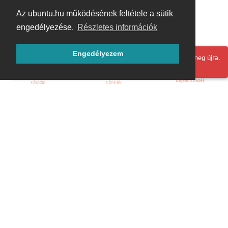
Az ubuntu.hu működésének feltétele a sütik
engedélyezése.
Részletes információk
Engedélyezem
Hoppá! Valami hiba történt. Frissítse az oldalt és próbálja meg újra.
Bejelentkezés
Főoldal
Címkék
Kezdőoldal
Blog
ÁSZF
Szabályzat
Kapcsolat
ubuntu.hu :: Magyar Ubuntu Közösség
© 2007 – 2026