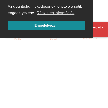
Az ubuntu.hu működésének feltétele a sütik
engedélyezése.
Részletes információk
Engedélyezem
Hoppá! Valami hiba történt. Frissítse az oldalt és próbálja meg újra.
Bejelentkezés
Főoldal
Címkék
Kezdőoldal
Blog
ÁSZF
Szabályzat
Kapcsolat
ubuntu.hu :: Magyar Ubuntu Közösség
© 2007 – 2026