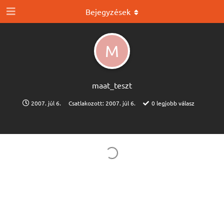
Bejegyzések
M
maat_teszt
2007. júl 6.
Csatlakozott:
2007. júl 6.
0
legjobb válasz