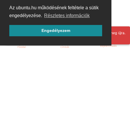
Az ubuntu.hu működésének feltétele a sütik
engedélyezése.
Részletes információk
Engedélyezem
Hoppá! Valami hiba történt. Frissítse az oldalt és próbálja meg újra.
Bejelentkezés
Főoldal
Címkék
Kezdőoldal
Blog
ÁSZF
Szabályzat
Kapcsolat
ubuntu.hu :: Magyar Ubuntu Közösség
© 2007 – 2026