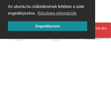
Az ubuntu.hu működésének feltétele a sütik
engedélyezése.
Részletes információk
Engedélyezem
Hoppá! Valami hiba történt. Frissítse az oldalt és próbálja meg újra.
Bejelentkezés
Főoldal
Címkék
Kezdőoldal
Blog
ÁSZF
Szabályzat
Kapcsolat
ubuntu.hu :: Magyar Ubuntu Közösség
© 2007 – 2026