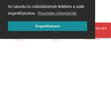
Az ubuntu.hu működésének feltétele a sütik
engedélyezése.
Részletes információk
Engedélyezem
Hoppá! Valami hiba történt. Frissítse az oldalt és próbálja meg újra.
Bejelentkezés
Főoldal
Címkék
Kezdőoldal
Blog
ÁSZF
Szabályzat
Kapcsolat
ubuntu.hu :: Magyar Ubuntu Közösség
© 2007 – 2026