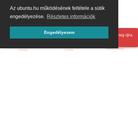
Az ubuntu.hu működésének feltétele a sütik
engedélyezése.
Részletes információk
Engedélyezem
Hoppá! Valami hiba történt. Frissítse az oldalt és próbálja meg újra.
Bejelentkezés
Főoldal
Címkék
Kezdőoldal
Blog
ÁSZF
Szabályzat
Kapcsolat
ubuntu.hu :: Magyar Ubuntu Közösség
© 2007 – 2026