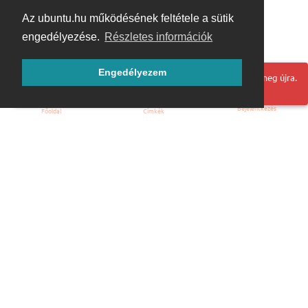
Az ubuntu.hu működésének feltétele a sütik
engedélyezése.
Részletes információk
Engedélyezem
Hoppá! Valami hiba történt. Frissítse az oldalt és próbálja meg újra.
Bejelentkezés
Főoldal
Címkék
Kezdőoldal
Blog
ÁSZF
Szabályzat
Kapcsolat
ubuntu.hu :: Magyar Ubuntu Közösség
© 2007 – 2026