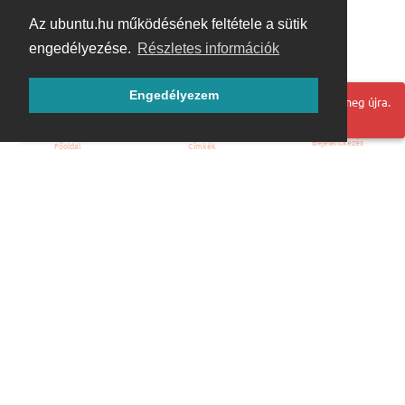
Az ubuntu.hu működésének feltétele a sütik
engedélyezése.
Részletes információk
Engedélyezem
Hoppá! Valami hiba történt. Frissítse az oldalt és próbálja meg újra.
Bejelentkezés
Főoldal
Címkék
Kezdőoldal
Blog
ÁSZF
Szabályzat
Kapcsolat
ubuntu.hu :: Magyar Ubuntu Közösség
© 2007 – 2026