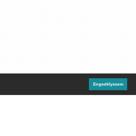
Engedélyezem
i csatornáink:
[M]
IRC
rtalma, ahol másként nem jelezzük,
ommons Nevezd meg! – Így add tovább!
licenc