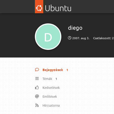
diego
D
2007. aug 3.
Csatlakozott:
2
Bejegyzések
1
Témák
1
Kedvelések
Említések
Hírcsatorna