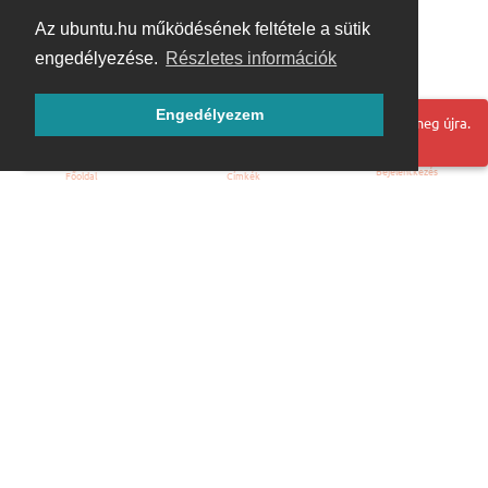
Az ubuntu.hu működésének feltétele a sütik
engedélyezése.
Részletes információk
Engedélyezem
Hoppá! Valami hiba történt. Frissítse az oldalt és próbálja meg újra.
Bejelentkezés
Főoldal
Címkék
Kezdőoldal
Blog
ÁSZF
Szabályzat
Kapcsolat
ubuntu.hu :: Magyar Ubuntu Közösség
© 2007 – 2026