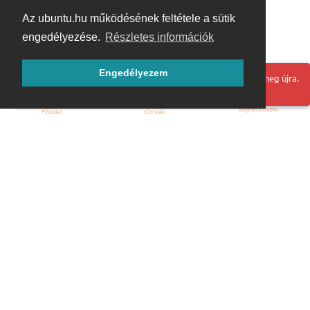
Az ubuntu.hu működésének feltétele a sütik
engedélyezése.
Részletes információk
Engedélyezem
Hoppá! Valami hiba történt. Frissítse az oldalt és próbálja meg újra.
Bejelentkezés
Főoldal
Címkék
Kezdőoldal
Blog
ÁSZF
Szabályzat
Kapcsolat
ubuntu.hu :: Magyar Ubuntu Közösség
© 2007 – 2026