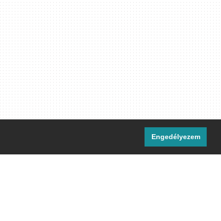
Engedélyezem
i csatornáink:
[M]
IRC
rtalma, ahol másként nem jelezzük,
ommons Nevezd meg! – Így add tovább!
licenc