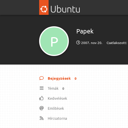
Papek
P
2007. nov 20.
Csatlakozott:
Bejegyzések
0
Témák
0
Kedvelések
Említések
Hírcsatorna