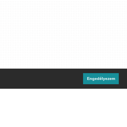
Engedélyezem
i csatornáink:
[M]
IRC
rtalma, ahol másként nem jelezzük,
ommons Nevezd meg! – Így add tovább!
licenc