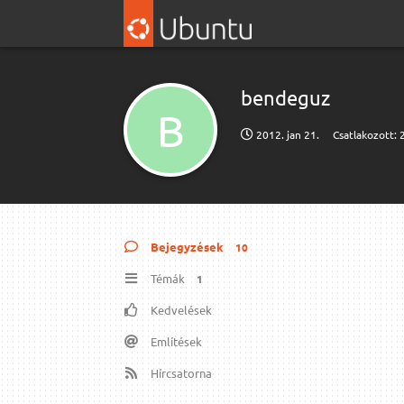
bendeguz
B
2012. jan 21.
Csatlakozott:
Bejegyzések
10
Témák
1
Kedvelések
Említések
Hírcsatorna