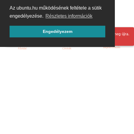
Az ubuntu.hu működésének feltétele a sütik
engedélyezése.
Részletes információk
Engedélyezem
Hoppá! Valami hiba történt. Frissítse az oldalt és próbálja meg újra.
Bejelentkezés
Főoldal
Címkék
Kezdőoldal
Blog
ÁSZF
Szabályzat
Kapcsolat
ubuntu.hu :: Magyar Ubuntu Közösség
© 2007 – 2026