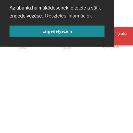
Az ubuntu.hu működésének feltétele a sütik
engedélyezése.
Részletes információk
Engedélyezem
Hoppá! Valami hiba történt. Frissítse az oldalt és próbálja meg újra.
Bejelentkezés
Főoldal
Címkék
Kezdőoldal
Blog
ÁSZF
Szabályzat
Kapcsolat
ubuntu.hu :: Magyar Ubuntu Közösség
© 2007 – 2026