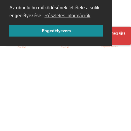
Az ubuntu.hu működésének feltétele a sütik
engedélyezése.
Részletes információk
Engedélyezem
Hoppá! Valami hiba történt. Frissítse az oldalt és próbálja meg újra.
Bejelentkezés
Főoldal
Címkék
Kezdőoldal
Blog
ÁSZF
Szabályzat
Kapcsolat
ubuntu.hu :: Magyar Ubuntu Közösség
© 2007 – 2026