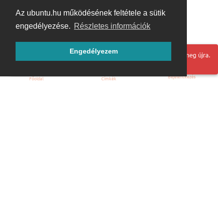
Az ubuntu.hu működésének feltétele a sütik
engedélyezése.
Részletes információk
Engedélyezem
Hoppá! Valami hiba történt. Frissítse az oldalt és próbálja meg újra.
Bejelentkezés
Főoldal
Címkék
Kezdőoldal
Blog
ÁSZF
Szabályzat
Kapcsolat
ubuntu.hu :: Magyar Ubuntu Közösség
© 2007 – 2026