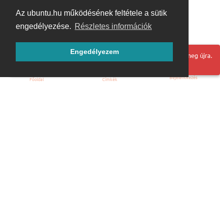
Az ubuntu.hu működésének feltétele a sütik
engedélyezése.
Részletes információk
Engedélyezem
Hoppá! Valami hiba történt. Frissítse az oldalt és próbálja meg újra.
Bejelentkezés
Főoldal
Címkék
Kezdőoldal
Blog
ÁSZF
Szabályzat
Kapcsolat
ubuntu.hu :: Magyar Ubuntu Közösség
© 2007 – 2026