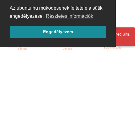
Az ubuntu.hu működésének feltétele a sütik
engedélyezése.
Részletes információk
Engedélyezem
Hoppá! Valami hiba történt. Frissítse az oldalt és próbálja meg újra.
Bejelentkezés
Főoldal
Címkék
Kezdőoldal
Blog
ÁSZF
Szabályzat
Kapcsolat
ubuntu.hu :: Magyar Ubuntu Közösség
© 2007 – 2026