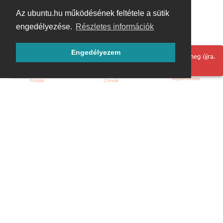
Az ubuntu.hu működésének feltétele a sütik
engedélyezése.
Részletes információk
Engedélyezem
Hoppá! Valami hiba történt. Frissítse az oldalt és próbálja meg újra.
Bejelentkezés
Főoldal
Címkék
Kezdőoldal
Blog
ÁSZF
Szabályzat
Kapcsolat
ubuntu.hu :: Magyar Ubuntu Közösség
© 2007 – 2026